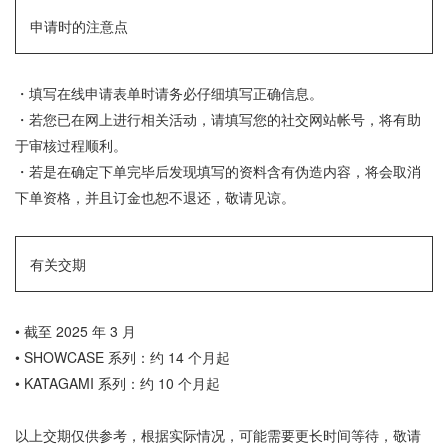
申请时的注意点
・填写在线申请表单时请务必仔细填写正确信息。
・若您已在网上进行相关活动，请填写您的社交网站帐号，将有助
于审核过程顺利。
・若是在确定下单完毕后发现填写的资料含有伪造内容，将会取消
下单资格，并且订金也恕不退还，敬请见谅。
有关交期
•
截至 2025 年 3 月
•
SHOWCASE 系列：约 14 个月起
•
KATAGAMI 系列：约 10 个月起
以上交期仅供参考，根据实际情况，可能需要更长时间等待，敬请