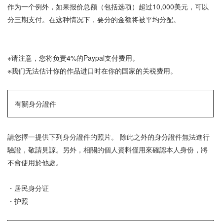
作为一个例外，如果报价总额（包括选项）超过10,000美元，可以
分三期支付。在这种情况下，要分的金额将被平均分配。
※请注意，您将负责4%的Paypal支付费用。
※我们无法估计你的作品进口时在你的国家的关税费用。
有關身分證件
請您擇一提供下列身分證件的照片。 除此之外的身分證件無法進行
驗證，敬請見諒。另外，相關的個人資料僅用來確認本人身份，將
不會使用於他處。
・居民身分证
・护照